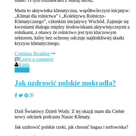
miast? O tym rozmawiam z Martą Jarosz.
Marta to aktywistka klimatyczna, współtwórczyni inicjatyw:
„Klimat dla rolnictwa” i „Kolektywu Rolniczo-
Klimatycznego”, członkini inicjatywy Wschód. Zajmuje się
kwestiami dialogu między środowiskami aktywistycznymi a
rolnikami, z obawy że rolnictwo jest tym kluczowym
sektorem, który bez ochrony odczuje najdotkliwiej skutki
kryzysu klimatycznego.
Continue Reading
Leave a comment
Kasia
Podcast
Jak uzdrowić polskie mokradła?
Dziś Światowy Dzień Wody. Z tej okazji mam dla Ciebie
nowy odcinek podcastu Nasze Klimaty.
Jak uzdrowić polskie rzeki, jak chronić bagna i torfowiska?