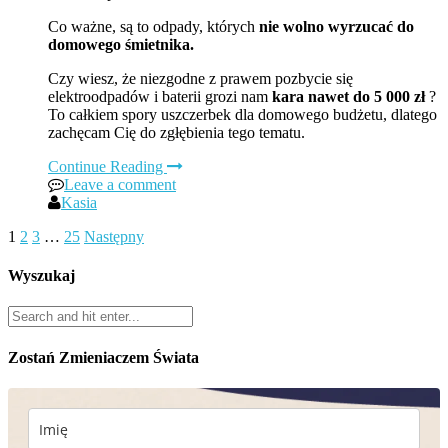
Co ważne, są to odpady, których
nie wolno wyrzucać
do
domowego śmietnika.
Czy wiesz, że niezgodne z prawem pozbycie się
elektroodpadów i baterii grozi nam
kara nawet do 5 000 zł
?
To całkiem spory uszczerbek dla domowego budżetu, dlatego
zachęcam Cię do zgłębienia tego tematu.
Continue Reading
Leave a comment
Kasia
1
2
3
…
25
Następny
Wyszukaj
Zostań Zmieniaczem Świata