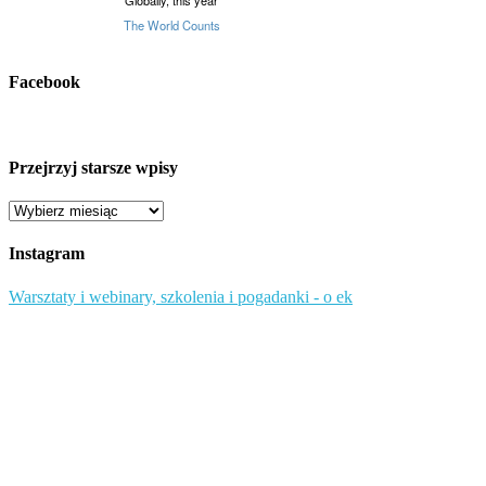
Facebook
Przejrzyj starsze wpisy
Przejrzyj
starsze
wpisy
Instagram
Warsztaty i webinary, szkolenia i pogadanki - o ek