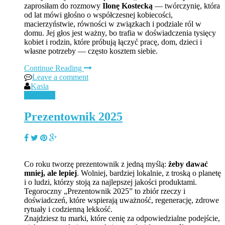
zaprosiłam do rozmowy
Ilonę Kostecką
— twórczynię, która
od lat mówi głośno o współczesnej kobiecości,
macierzyństwie, równości w związkach i podziale ról w
domu. Jej głos jest ważny, bo trafia w doświadczenia tysięcy
kobiet i rodzin, które próbują łączyć pracę, dom, dzieci i
własne potrzeby — często kosztem siebie.
Continue Reading
Leave a comment
Kasia
Styl życia
Prezentownik 2025
Co roku tworzę prezentownik z jedną myślą:
żeby dawać
mniej, ale lepiej
. Wolniej, bardziej lokalnie, z troską o planetę
i o ludzi, którzy stoją za najlepszej jakości produktami.
Tegoroczny „Prezentownik 2025” to zbiór rzeczy i
doświadczeń, które wspierają uważność, regenerację, zdrowe
rytuały i codzienną lekkość.
Znajdziesz tu marki, które cenię za odpowiedzialne podejście,