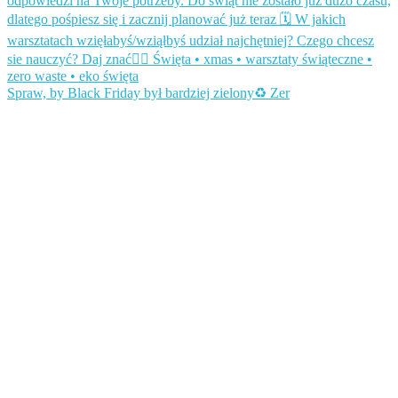
Spraw, by Black Friday był bardziej zielony♻️ Zer