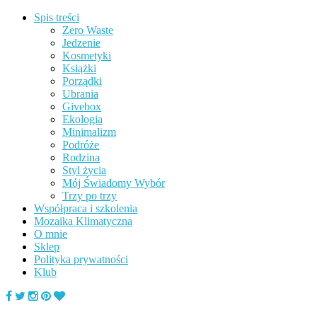
Spis treści
Zero Waste
Jedzenie
Kosmetyki
Książki
Porządki
Ubrania
Givebox
Ekologia
Minimalizm
Podróże
Rodzina
Styl życia
Mój Świadomy Wybór
Trzy po trzy
Współpraca i szkolenia
Mozaika Klimatyczna
O mnie
Sklep
Polityka prywatności
Klub