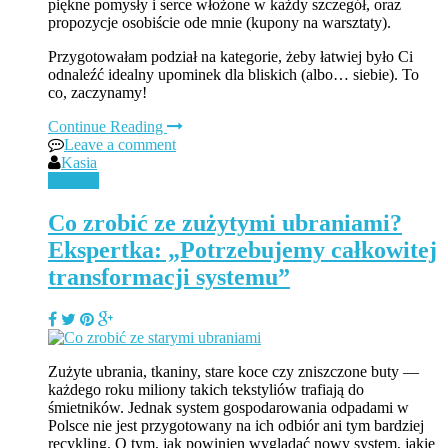
piękne pomysły i serce włożone w każdy szczegół, oraz
propozycje osobiście ode mnie (kupony na warsztaty).
Przygotowałam podział na kategorie, żeby łatwiej było Ci
odnaleźć idealny upominek dla bliskich (albo… siebie). To
co, zaczynamy!
Continue Reading
Leave a comment
Kasia
Ubrania
Co zrobić ze zużytymi ubraniami?
Ekspertka: „Potrzebujemy całkowitej
transformacji systemu”
Zużyte ubrania, tkaniny, stare koce czy zniszczone buty —
każdego roku miliony takich tekstyliów trafiają do
śmietników. Jednak system gospodarowania odpadami w
Polsce nie jest przygotowany na ich odbiór ani tym bardziej
recykling. O tym, jak powinien wyglądać nowy system, jakie