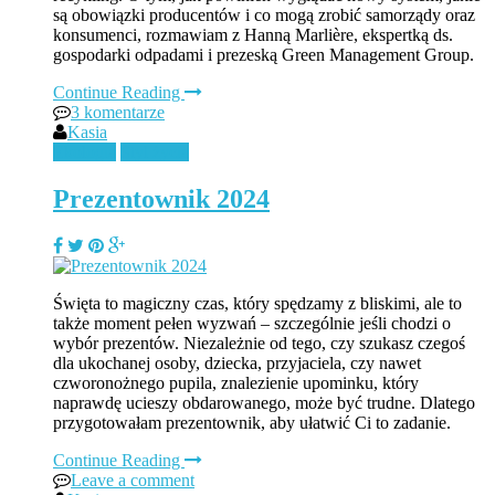
są obowiązki producentów i co mogą zrobić samorządy oraz
konsumenci, rozmawiam z Hanną Marlière, ekspertką ds.
gospodarki odpadami i prezeską Green Management Group.
Continue Reading
3 komentarze
Kasia
Ekologia
Styl życia
Prezentownik 2024
Święta to magiczny czas, który spędzamy z bliskimi, ale to
także moment pełen wyzwań – szczególnie jeśli chodzi o
wybór prezentów. Niezależnie od tego, czy szukasz czegoś
dla ukochanej osoby, dziecka, przyjaciela, czy nawet
czworonożnego pupila, znalezienie upominku, który
naprawdę ucieszy obdarowanego, może być trudne. Dlatego
przygotowałam prezentownik, aby ułatwić Ci to zadanie.
Continue Reading
Leave a comment