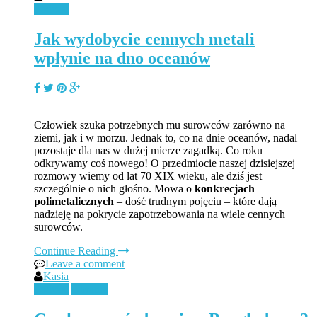
Podcast
Jak wydobycie cennych metali
wpłynie na dno oceanów
Człowiek szuka potrzebnych mu surowców zarówno na
ziemi, jak i w morzu. Jednak to, co na dnie oceanów, nadal
pozostaje dla nas w dużej mierze zagadką. Co roku
odkrywamy coś nowego! O przedmiocie naszej dzisiejszej
rozmowy wiemy od lat 70 XIX wieku, ale dziś jest
szczególnie o nich głośno. Mowa o
konkrecjach
polimetalicznych
– dość trudnym pojęciu – które dają
nadzieję na pokrycie zapotrzebowania na wiele cennych
surowców.
Continue Reading
Leave a comment
Kasia
Podcast
Ubrania