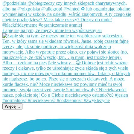
Łapię się na tym, że męczy mnie ten współczesny su
Więcej...